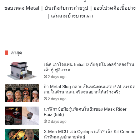
ชอบเพลง Metal | บันเทิงกับการถ่ายรูป | ของโปรดคือเนื้อย่าง
| เล่นเกมบ้างบางเวลา
ล่าสุด
เจ๋ง! เอาใจแฟน Initial D กับชุดโมเดลจำลองร้าน
เต้าหู้ ฟูจิวาระ
2 days ago
ถ้า Metal Slug กลายเป็นหนังคนแสดง! AI เนรมิต
เกมในตำนานสมจริงจนอยากให้สร้างจริง
2 days ago
นาฬิกาข้อมือรุ่นพิเศษในธีมของ Mask Rider
Faiz (555)
2 days ago
X-Men MCU เจอ Cyclops แล้ว? เล็ง Kit Connor
นำทีมมนุษย์กลายพันธุ์