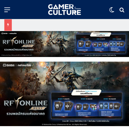
Menu
Switch
ค้