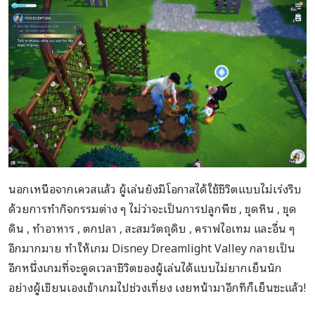
นอกเหนือจากเควสแล้ว ผู้เล่นยังมีโอกาสได้ใช้ชีวิตแบบไม่เร่งรีบ
ด้วยการทำกิจกรรมต่าง ๆ ไม่ว่าจะเป็นการปลูกพืช , ขุดหิน , ขุด
ดิน , ทำอาหาร , ตกปลา , สะสมวัตถุดิบ , คราฟไอเทม และอื่น ๆ
อีกมากมาย ทำให้เกม Disney Dreamlight Valley กลายเป็น
อีกหนึ่งเกมที่จะดูดเวลาชีวิตของผู้เล่นได้แบบไม่ยากเย็นนัก
อย่างผู้เขียนเองเข้าเกมไปช่วงเที่ยง เงยหน้ามาอีกทีก็เย็นซะแล้ว!