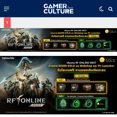
Menu
Switch
ค้