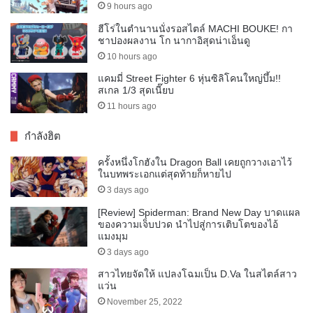
9 hours ago
ฮีโร่ในตำนานนั่งรอสไตล์ MACHI BOUKE! กา
ชาปองผลงาน โก นากาอิสุดน่าเอ็นดู
10 hours ago
แคมมี่ Street Fighter 6 หุ่นซิลิโคนใหญ่บึ้ม!!
สเกล 1/3 สุดเนี๊ยบ
11 hours ago
กำลังฮิต
ครั้งหนึ่งโกฮังใน Dragon Ball เคยถูกวางเอาไว้
ในบทพระเอกแต่สุดท้ายก็หายไป
3 days ago
[Review] Spiderman: Brand New Day บาดแผล
ของความเจ็บปวด นำไปสู่การเติบโตของไอ้
แมงมุม
3 days ago
สาวไทยจัดให้ แปลงโฉมเป็น D.Va ในสไตล์สาว
แว่น
November 25, 2022