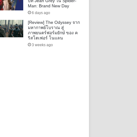
บท Jean Grey ใน Spider-
Man: Brand New Day
6 days ago
[Review] The Odyssey จาก
มหากาพย์โบราณ สู่
ภาพยนตร์ฟอร์มยักษ์ ของ ค
ริสโตเฟอร์ โนแลน
3 weeks ago