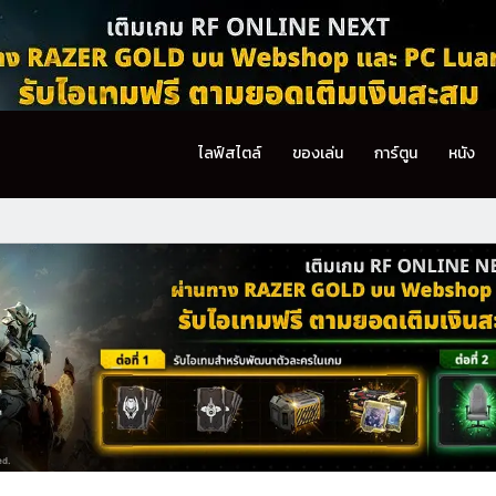
ไลฟ์สไตล์
ของเล่น
การ์ตูน
หนัง