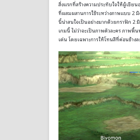
สิ่งแรกที่สร้างความประทับใจให้ผู้เข
ที่ผสมผสานการใช้ระหว่างภาพแบบ 2 มิ
นี้น่าสนใจเป็นอย่างมากด้วยกราฟิก 2 ม
เกมนี้ ไม่ว่าจะเป็นภาพตัวละคร ภาพพื้น
เด่น โดยเฉพาะการให้โทนสีที่ค่อนข้าง