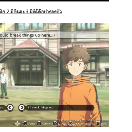
ฟิก
2 มิติและ 3 มิติได้อย่างลงตัว