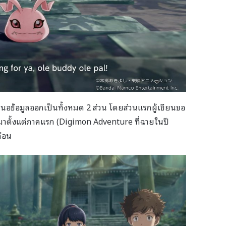
สนอข้อมูลออกเป็นทั้งหมด 2 ส่วน โดยส่วนแรกผู้เขียนขอ
ิมอนมาตั้งแต่ภาคแรก (Digimon Adventure ที่ฉายในปี
ก่อน