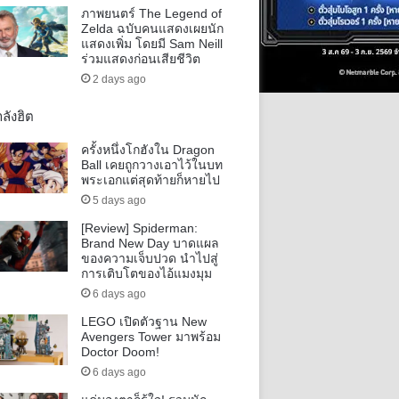
ภาพยนตร์ The Legend of
Zelda ฉบับคนแสดงเผยนัก
แสดงเพิ่ม โดยมี Sam Neill
ร่วมแสดงก่อนเสียชีวิต
2 days ago
ลังฮิต
ครั้งหนึ่งโกฮังใน Dragon
Ball เคยถูกวางเอาไว้ในบท
พระเอกแต่สุดท้ายก็หายไป
5 days ago
[Review] Spiderman:
Brand New Day บาดแผล
ของความเจ็บปวด นำไปสู่
การเติบโตของไอ้แมงมุม
6 days ago
LEGO เปิดตัวฐาน New
Avengers Tower มาพร้อม
Doctor Doom!
6 days ago