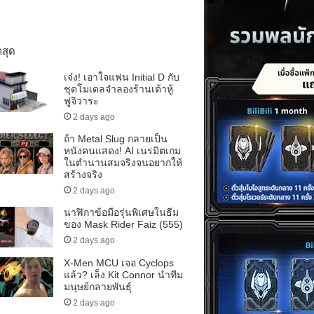
าสุด
เจ๋ง! เอาใจแฟน Initial D กับ
ชุดโมเดลจำลองร้านเต้าหู้
ฟูจิวาระ
2 days ago
ถ้า Metal Slug กลายเป็น
หนังคนแสดง! AI เนรมิตเกม
ในตำนานสมจริงจนอยากให้
สร้างจริง
2 days ago
นาฬิกาข้อมือรุ่นพิเศษในธีม
ของ Mask Rider Faiz (555)
2 days ago
X-Men MCU เจอ Cyclops
แล้ว? เล็ง Kit Connor นำทีม
มนุษย์กลายพันธุ์
2 days ago