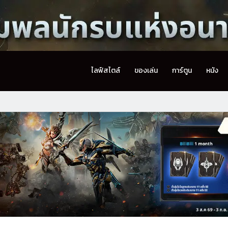
ไลฟ์สไตล์
ของเล่น
การ์ตูน
หนัง