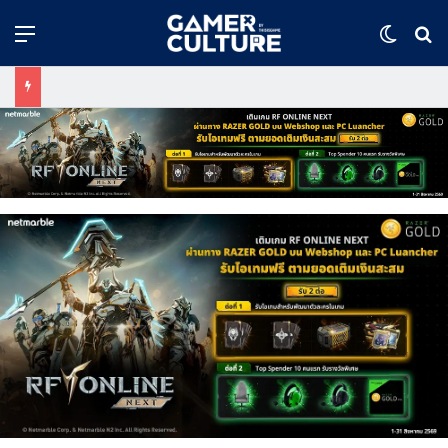
Menu
Switch
ค้