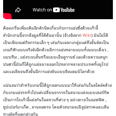
ต้องเกริ่นเพิ่มเติมอีกสักนิดเกี่ยวกับการแข่งซิ่งด้วยเก้าอี้
สำนักงานนี้จากข้อมูลที่ได้ค้นมานั้น (อ้างอิงจาก
Wiki
) มันไม่ได้
เป็นเพียงแค่กิจกรรมเล็ก ๆ เล่นกันเฉพาะกลุ่มแต่ถึงขั้นจัดเป็น
เกมกีฬาแบบจริงจังอีกด้วยมีการแข่งหลายแบบทั้งแบบเดี่ยว ,
แบบทีม , แข่งระยะสั้นหรือแบบเอ็นดูรานซ์ และด้วยความสนุก
ปนฮานี้มันก็ได้ถูกแผ่ขยายออกไปหลากหลายประเทศทั้งยุโรป
และเอเชียจนถึงขั้นมีการแข่งขันแบบชิงแชมป์โลกด้วย
แน่นอนว่าสำหรับเกมนี้ได้ถูกออกแบบมาให้เล่นกันในสไตล์คล้าย
กับเกมแข่งรถทั่วไปแต่เปลี่ยนจากรถในสนามแข่งแบบเซอร์กิต
เป็นการไถเก้าอี้แข่งกันในสถานที่ต่าง ๆ อย่างภายในออฟฟิศ ,
ซุปเปอร์มาเก็ต , ลานจอดรถ โดยตัวสนามจะมีอุปสรรคและเส้น
ทางลัดที่แตกต่างกัน