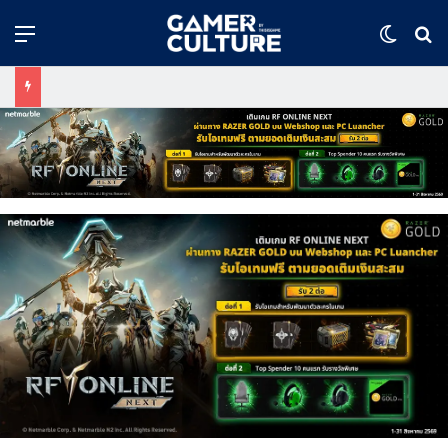
Menu
Switch
ค้