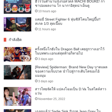
ฮีโร่ในตำนานนั่งรอสไตล์ MACHI BOUKE! กา
ชาปองผลงาน โก นากาอิสุดน่าเอ็นดู
10 hours ago
แคมมี่ Street Fighter 6 หุ่นซิลิโคนใหญ่บึ้ม!!
สเกล 1/3 สุดเนี๊ยบ
11 hours ago
กำลังฮิต
ครั้งหนึ่งโกฮังใน Dragon Ball เคยถูกวางเอาไว้
ในบทพระเอกแต่สุดท้ายก็หายไป
3 days ago
[Review] Spiderman: Brand New Day บาดแผล
ของความเจ็บปวด นำไปสู่การเติบโตของไอ้
แมงมุม
3 days ago
สาวไทยจัดให้ แปลงโฉมเป็น D.Va ในสไตล์สาว
แว่น
November 25, 2022
เฉลยแล้ว! Sadie Sink รับบท Jean Grey ใน