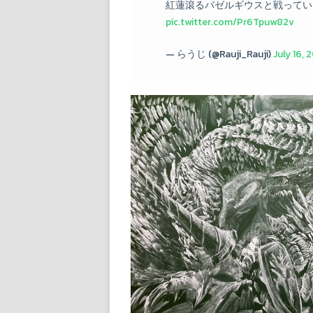
紅蓮滾るバゼルギウスと戦ってい
pic.twitter.com/Pr6Tpuw82v
— らうじ (@Rauji_Rauji)
July 16, 