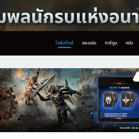
ไลฟ์สไตล์
ของเล่น
การ์ตูน
หนัง