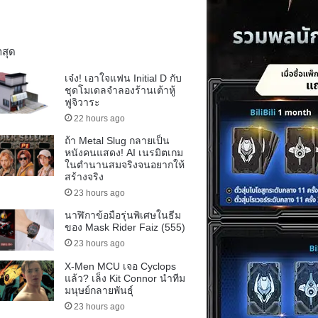
าสุด
เจ๋ง! เอาใจแฟน Initial D กับ
ชุดโมเดลจำลองร้านเต้าหู้
ฟูจิวาระ
22 hours ago
ถ้า Metal Slug กลายเป็น
หนังคนแสดง! AI เนรมิตเกม
ในตำนานสมจริงจนอยากให้
สร้างจริง
23 hours ago
นาฬิกาข้อมือรุ่นพิเศษในธีม
ของ Mask Rider Faiz (555)
23 hours ago
X-Men MCU เจอ Cyclops
แล้ว? เล็ง Kit Connor นำทีม
มนุษย์กลายพันธุ์
23 hours ago