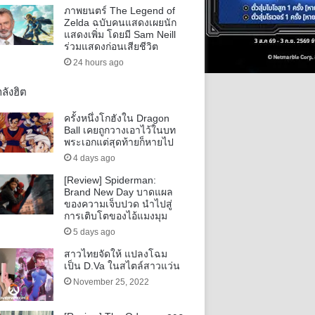
ภาพยนตร์ The Legend of
Zelda ฉบับคนแสดงเผยนัก
แสดงเพิ่ม โดยมี Sam Neill
ร่วมแสดงก่อนเสียชีวิต
24 hours ago
ลังฮิต
ครั้งหนึ่งโกฮังใน Dragon
Ball เคยถูกวางเอาไว้ในบท
พระเอกแต่สุดท้ายก็หายไป
4 days ago
[Review] Spiderman:
Brand New Day บาดแผล
ของความเจ็บปวด นำไปสู่
การเติบโตของไอ้แมงมุม
5 days ago
สาวไทยจัดให้ แปลงโฉม
เป็น D.Va ในสไตล์สาวแว่น
November 25, 2022