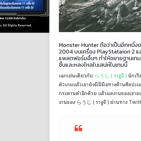
Monster Hunter ถือว่าเป็นอีกหนึ่ง
2004 บนเครื่อง PlayStataion 2 แ
แพลตฟอร์มอื่นๆ ทำให้ขยายฐานเกมเ
ขึ้นและหลงใหลในเสน่ห์ในเกมนี้
เฉกเช่นเดียวกับ
らうじ ( ราอูจิ )
นักเรี
ตัวเกมแล้วเขายังมีฝีมือทางด้านศิล
กระดานดำอีกด้วย แล้วผลงานของเขาจ
งานของ らうじ ( ราอูจิ ) ผ่านทาง Twitt