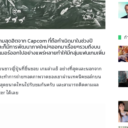
กำ
เกมสุดฮิตจาก Capcom ที่ถือกำเนิดมาในช่วงปี
ละก็มีการพัฒนาภาคใหม่ๆออกมาเรื่อยๆรวมถึงบน
มอร์ออกไปอย่างแพร่หลายทำให้มีกลุ่มแฟนเกมเพิ่ม
ยนชาวญี่ปุ่นที่ชื่นชอบ เกมล่าแย้ อย่างที่สุดและนอกจาก
ปะและทำการถ่ายทอดภาพวาดของเขาผ่านเทคนิคชอล์กบน
ะสุดขนาดไหนไปรับชมกันครับ และสามารถติดตามผล
er ได้เลย