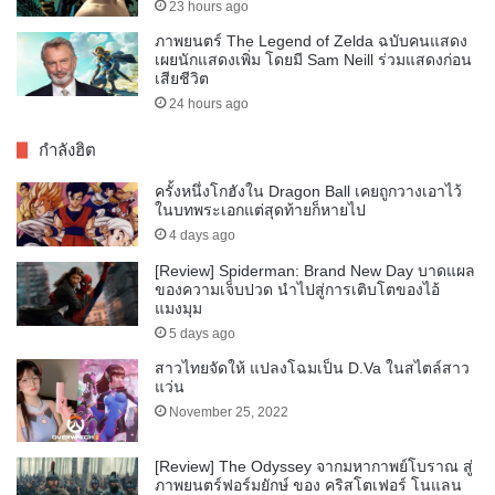
23 hours ago
ภาพยนตร์ The Legend of Zelda ฉบับคนแสดง
เผยนักแสดงเพิ่ม โดยมี Sam Neill ร่วมแสดงก่อน
เสียชีวิต
24 hours ago
กำลังฮิต
ครั้งหนึ่งโกฮังใน Dragon Ball เคยถูกวางเอาไว้
ในบทพระเอกแต่สุดท้ายก็หายไป
4 days ago
[Review] Spiderman: Brand New Day บาดแผล
ของความเจ็บปวด นำไปสู่การเติบโตของไอ้
แมงมุม
5 days ago
สาวไทยจัดให้ แปลงโฉมเป็น D.Va ในสไตล์สาว
แว่น
November 25, 2022
[Review] The Odyssey จากมหากาพย์โบราณ สู่
ภาพยนตร์ฟอร์มยักษ์ ของ คริสโตเฟอร์ โนแลน