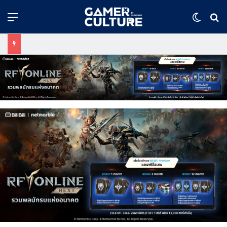
Menu
Switch
ค้