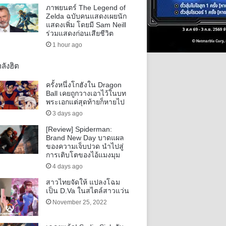
ภาพยนตร์ The Legend of
Zelda ฉบับคนแสดงเผยนัก
แสดงเพิ่ม โดยมี Sam Neill
ร่วมแสดงก่อนเสียชีวิต
1 hour ago
ลังฮิต
ครั้งหนึ่งโกฮังใน Dragon
Ball เคยถูกวางเอาไว้ในบท
พระเอกแต่สุดท้ายก็หายไป
3 days ago
[Review] Spiderman:
Brand New Day บาดแผล
ของความเจ็บปวด นำไปสู่
การเติบโตของไอ้แมงมุม
4 days ago
สาวไทยจัดให้ แปลงโฉม
เป็น D.Va ในสไตล์สาวแว่น
November 25, 2022