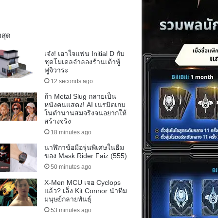
าสุด
เจ๋ง! เอาใจแฟน Initial D กับ
ชุดโมเดลจำลองร้านเต้าหู้
ฟูจิวาระ
12 seconds ago
ถ้า Metal Slug กลายเป็น
หนังคนแสดง! AI เนรมิตเกม
ในตำนานสมจริงจนอยากให้
สร้างจริง
18 minutes ago
นาฬิกาข้อมือรุ่นพิเศษในธีม
ของ Mask Rider Faiz (555)
50 minutes ago
X-Men MCU เจอ Cyclops
แล้ว? เล็ง Kit Connor นำทีม
มนุษย์กลายพันธุ์
53 minutes ago