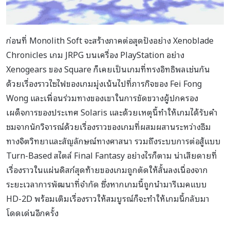
ก่อนที่ Monolith Soft จะสร้างภาคต่อสุดปังอย่าง Xenoblade
Chronicles เกม JRPG บนเครื่อง PlayStation อย่าง
Xenogears ของ Square ก็เคยเป็นเกมที่ทรงอิทธิพลเช่นกัน
ด้วยเรื่องราวไซไฟของเกมมุ่งเน้นไปที่ภารกิจของ Fei Fong
Wong และเพื่อนร่วมทางของเขาในการขัดขวางผู้ปกครอง
เผด็จการของประเทศ Solaris และด้วยเหตุนี้ทำให้เกมได้รับคำ
ชมจากนักวิจารณ์ด้วยเรื่องราวของเกมที่ผสมผสานระหว่างธีม
ทางจิตวิทยาและสัญลักษณ์ทางศาสนา รวมถึงระบบการต่อสู้แบบ
Turn-Based สไตล์ Final Fantasy อย่างไรก็ตาม น่าเสียดายที่
เรื่องราวในแผ่นดิสก์สุดท้ายของเกมถูกตัดให้สั้นลงเนื่องจาก
ระยะเวลาการพัฒนาที่จำกัด ซึ่งหากเกมนี้ถูกนำมารีเมคแบบ
HD-2D พร้อมเติมเรื่องราวให้สมบูรณ์ก็จะทำให้เกมนี้กลับมา
โดดเด่นอีกครั้ง