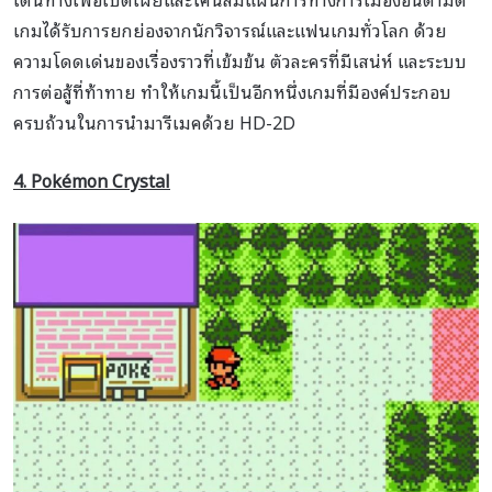
เกมได้รับการยกย่องจากนักวิจารณ์และแฟนเกมทั่วโลก ด้วย
ความโดดเด่นของเรื่องราวที่เข้มข้น ตัวละครที่มีเสน่ห์ และระบบ
การต่อสู้ที่ท้าทาย ทำให้เกมนี้เป็นอีกหนึ่งเกมที่มีองค์ประกอบ
ครบถ้วนในการนำมารีเมคด้วย HD-2D
4
. Pokémon Crystal