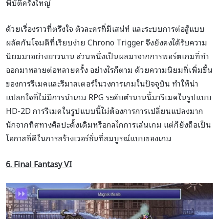
พิบัติครั้งใหญ่
ด้วยเรื่องราวที่ตรึงใจ ตัวละครที่มีเสน่ห์ และระบบการต่อสู้แบบ
ผลัดกันโจมตีที่เรียบง่าย Chrono Trigger จึงยังคงได้รับความ
นิยมมาอย่างยาวนาน ส่วนหนึ่งเป็นผลมาจากการพอร์ตเกมที่ทำ
ออกมาหลายต่อหลายครั้ง อย่างไรก็ตาม ด้วยความนิยมที่เพิ่มขึ้น
ของการรีเมคและรีมาสเตอร์ในวงการเกมในปัจจุบัน ทำให้น่า
แปลกใจที่ไม่มีการนำเกม RPG ระดับตำนานนี้มารีเมคในรูปแบบ
HD-2D การรีเมคในรูปแบบนี้ไม่ต้องการการเปลี่ยนแปลงมาก
นักจากทิศทางศิลปะดั้งเดิมหรือกลไกการเล่นเกม แต่ก็ยังถือเป็น
โอกาสที่ดีในการสร้างเวอร์ชั่นที่สมบูรณ์แบบของเกม
6
. Final Fantasy VI