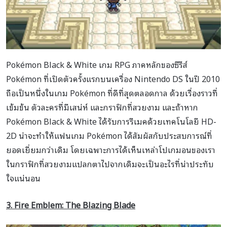
Pokémon Black & White เกม RPG ภาคหลักของซีรีส์
Pokémon ที่เปิดตัวครั้งแรกบนเครื่อง Nintendo DS ในปี 2010
ถือเป็นหนึ่งในเกม Pokémon ที่ดีที่สุดตลอดกาล ด้วยเรื่องราวที่
เข้มข้น ตัวละครที่มีเสน่ห์ และกราฟิกที่สวยงาม และถ้าหาก
Pokémon Black & White ได้รับการรีเมคด้วยเทคโนโลยี HD-
2D น่าจะทำให้แฟนเกม Pokémon ได้สัมผัสกับประสบการณ์ที่
ยอดเยี่ยมกว่าเดิม โดยเฉพาะการได้เห็นเหล่าโปเกมอนของเรา
ในกราฟิกที่สวยงามแปลกตาไปจากเดิมจะเป็นอะไรที่น่าประทับ
ใจแน่นอน
3
. Fire Emblem: The Blazing Blade