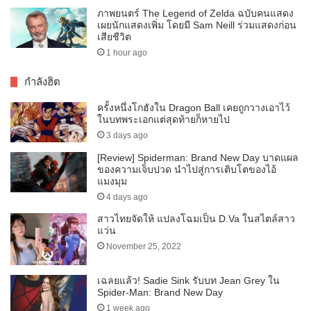
ภาพยนตร์ The Legend of Zelda ฉบับคนแสดง
เผยนักแสดงเพิ่ม โดยมี Sam Neill ร่วมแสดงก่อน
เสียชีวิต
1 hour ago
กำลังฮิต
ครั้งหนึ่งโกฮังใน Dragon Ball เคยถูกวางเอาไว้
ในบทพระเอกแต่สุดท้ายก็หายไป
3 days ago
[Review] Spiderman: Brand New Day บาดแผล
ของความเจ็บปวด นำไปสู่การเติบโตของไอ้
แมงมุม
4 days ago
สาวไทยจัดให้ แปลงโฉมเป็น D.Va ในสไตล์สาว
แว่น
November 25, 2022
เฉลยแล้ว! Sadie Sink รับบท Jean Grey ใน
Spider-Man: Brand New Day
1 week ago