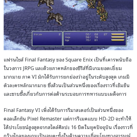
แฟรนไชส์ Final Fantasy ของ Square Enix เป็นที่เคารพนับถือ
ในวงการ JRPG และด้วยภาคหลักของซีรีส์ที่มีเกมยอดเยี่ยม
มากมาย ภาค VI มักได้รับการยกย่องว่าอยู่ในระดับสูงสุด เกมมี
ตัวละครหลักมากมาย ซึ่งล้วนเป็นส่วนหนึ่งของเรื่องราวที่เข้มข้น
และซาบซึ้งเกี่ยวกับการต่อต้านระบอบการทหารแบบเผด็จการ
Final Fantasy VI เพิ่งได้รับการรีมาสเตอร์เป็นส่วนหนึ่งของ
คอลเล็กชัน Pixel Remaster แต่การรีเมคแบบ HD-2D จะทำให้
ได้ประโยชน์สูงสุดจากสไตล์ศิลปะ 16 บิตในยุคปัจจุบัน เรื่องราวที่
กว้างไกลของเกมเป็นอมตะทั้งในด้านความเชื่อมโยงทางอารมณ์