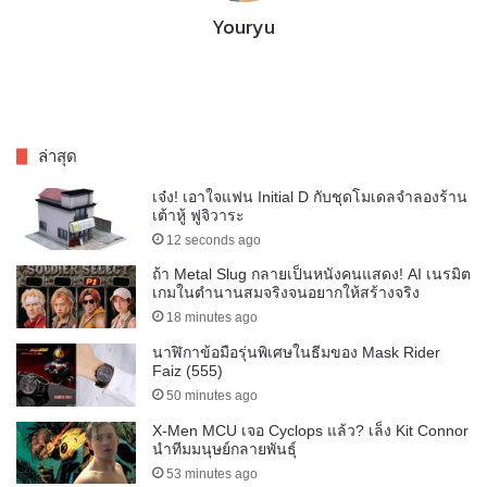
Youryu
ล่าสุด
เจ๋ง! เอาใจแฟน Initial D กับชุดโมเดลจำลองร้าน
เต้าหู้ ฟูจิวาระ
12 seconds ago
ถ้า Metal Slug กลายเป็นหนังคนแสดง! AI เนรมิต
เกมในตำนานสมจริงจนอยากให้สร้างจริง
18 minutes ago
นาฬิกาข้อมือรุ่นพิเศษในธีมของ Mask Rider
Faiz (555)
50 minutes ago
X-Men MCU เจอ Cyclops แล้ว? เล็ง Kit Connor
นำทีมมนุษย์กลายพันธุ์
53 minutes ago