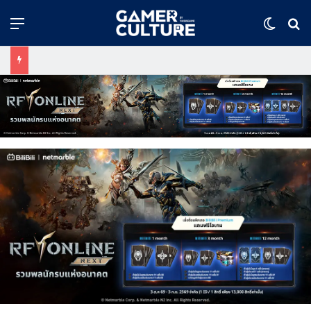
Menu
Switch
ค้