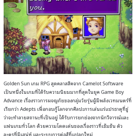
Golden Sun เกม RPG สุดคลาสสิคจาก Camelot Software
เป็นหนึ่งในเกมที่ได้รับความนิยมมากที่สุดในยุค Game Boy
Advance เรื่องราวการผจญภัยของกลุ่มวัยรุ่นผู้มีพลังเวทมนตร์ที่
เรียกว่า Adepts เพื่อกอบกู้โลกจากศิลปะการเล่นแร่แปรธาตุที่ขู่
ว่าจะทำลายสถานะที่เป็นอยู่ ได้รับการยกย่องจากนักวิจารณ์และ
แฟนเกมทั่วโลก ด้วยความโดดเด่นของเรื่องราวที่เข้มข้น ตัว
ละครที่มีเสน่ห์ และระบบการต่อสู้ที่แปลกใหม่