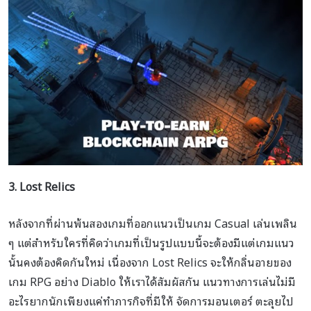
3. Lost Relics
หลังจากที่ผ่านพ้นสองเกมที่ออกแนวเป็นเกม Casual เล่นเพลิน
ๆ แต่สำหรับใครที่คิดว่าเกมที่เป็นรูปแบบนี้จะต้องมีแต่เกมแนว
นั้นคงต้องคิดกันใหม่ เนื่องจาก Lost Relics จะให้กลิ่นอายของ
เกม RPG อย่าง Diablo ให้เราได้สัมผัสกัน แนวทางการเล่นไม่มี
อะไรยากนักเพียงแค่ทำภารกิจที่มีให้ จัดการมอนเตอร์ ตะลุยไป