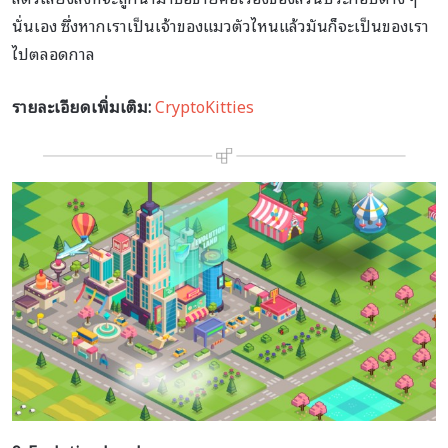
นั่นเอง ซึ่งหากเราเป็นเจ้าของแมวตัวไหนแล้วมันก็จะเป็นของเรา
ไปตลอดกาล
รายละเอียดเพิ่มเติม:
CryptoKitties