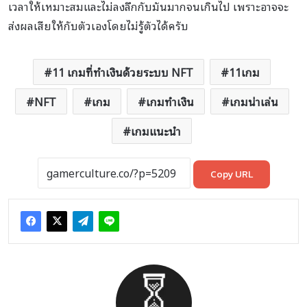
เวลาให้เหมาะสมและไม่ลงลึกกับมันมากจนเกินไป เพราะอาจจะ
ส่งผลเสียให้กับตัวเองโดยไม่รู้ตัวได้ครับ
11 เกมที่ทำเงินด้วยระบบ NFT
11เกม
NFT
เกม
เกมทำเงิน
เกมน่าเล่น
เกมแนะนำ
Copy URL