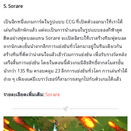
5. Sorare
เป็นอีกหนึ่งเกมการ์ดในรูปแบบ CCG ที่เปิดตัวออกมาให้เราได้
เล่นกันสักพักแล้ว แต่จะเป็นการนำเสนอในรูปแบบของกีฬาสุด
ฮิตอย่างฟุตบอลแทน Sorare จะเปิดอิสระให้เราสร้างทีมฟุตบอล
จากนักเตะชั้นนำจากลีกการแข่งขันทั่วโลกมาอยู่ในทีมเดียวกัน
สร้างทีมที่คิดว่าน่าสนใจแล้วเข้าร่วมการแข่งขัน เพื่อรับรางวัลหลัง
เสร็จสิ้นการแข่งขัน โดยในตอนนี้ตัวเกมมีลิขสิทธิ์จากสโมสรชั้น
นำกว่า 135 ทีม ครอบคลุม 23 ลีกการแข่งขันทั่วโลก การเล่นทำได้
ง่าย ๆ เพียงแค่มีเบราว์เซอร์ก็สามารถสนุกไปกับตัวเกมได้แล้ว
รายละเอียดเพิ่มเติม:
Sorare