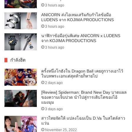
3 hours ago
ANICORN ส่งไอเทมเสริมกับกำไลข้อมือ
LUDENS จาก KOJIMA PRODUCTIONS
3 hours ago
นาฬิกาข้อมือรุ่นพิเศษ ANICORN x LUDENS
จาก KOJIMA PRODUCTIONS
3 hours ago
กำลังฮิต
ครั้งหนึ่งโกฮังใน Dragon Ball เคยถูกวางเอาไว้
ในบทพระเอกแต่สุดท้ายก็หายไป
2 days ago
[Review] Spiderman: Brand New Day บาดแผล
ของความเจ็บปวด นำไปสู่การเติบโตของไอ้
แมงมุม
3 days ago
สาวไทยจัดให้ แปลงโฉมเป็น D.Va ในสไตล์สาว
แว่น
November 25, 2022