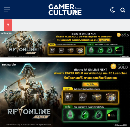
Menu
Switch
ค้