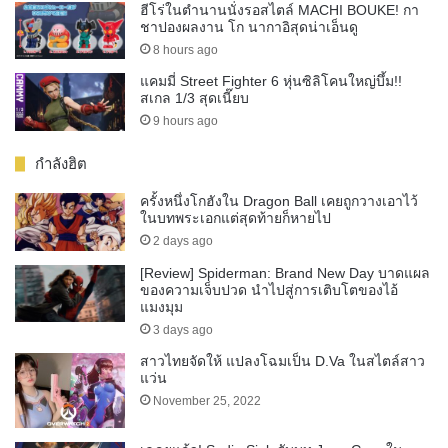
ฮีโร่ในตำนานนั่งรอสไตล์ MACHI BOUKE! กา
ชาปองผลงาน โก นากาอิสุดน่าเอ็นดู
8 hours ago
แคมมี่ Street Fighter 6 หุ่นซิลิโคนใหญ่บึ้ม!!
สเกล 1/3 สุดเนี๊ยบ
9 hours ago
กำลังฮิต
ครั้งหนึ่งโกฮังใน Dragon Ball เคยถูกวางเอาไว้
ในบทพระเอกแต่สุดท้ายก็หายไป
2 days ago
[Review] Spiderman: Brand New Day บาดแผล
ของความเจ็บปวด นำไปสู่การเติบโตของไอ้
แมงมุม
3 days ago
สาวไทยจัดให้ แปลงโฉมเป็น D.Va ในสไตล์สาว
แว่น
November 25, 2022