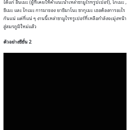
ได้แก่ อินเมะ (ผู้ที่เคยให้คำแนะนำเหล่าซามูไรทรูปเปอร์), โกเมะ ,
ชิเมะ และ ไกเมะ การมาของ ยาชิมาโนะ ซากุเมะ เธอต้องการอะไร
กันแน่ แต่ที่แน่ ๆ งานนี้เหล่าซามูไรทรูเปอร์ที่เหลือกำลังจะมุ่งหน้า
สู่สมรภูมิใหม่แล้ว
ตัวอย่างซีซั่น 2