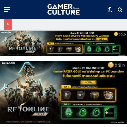
Menu
Switch
ค้