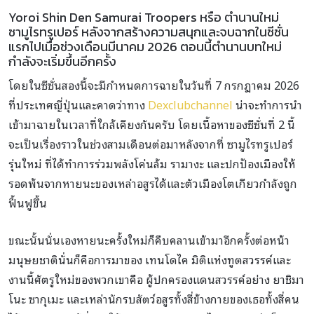
Yoroi Shin Den Samurai Troopers หรือ ตำนานใหม่
ซามูไรทรูเปอร์ หลังจากสร้างความสนุกและจบฉากในซีซั่น
แรกไปเมื่อช่วงเดือนมีนาคม 2026 ตอนนี้ตำนานบทใหม่
กำลังจะเริ่มขึ้นอีกครั้ง
โดยในซีซั่นสองนี้จะมีกำหนดการฉายในวันที่ 7 กรกฎาคม 2026
ที่ประเทศญี่ปุ่นและคาดว่าทาง
Dexclubchannel
น่าจะทำการนำ
เข้ามาฉายในเวลาที่ใกล้เคียงกันครับ โดยเนื้อหาของซีซั่นที่ 2 นี้
จะเป็นเรื่องราวในช่วงสามเดือนต่อมาหลังจากที่ ซามูไรทรูเปอร์
รุ่นใหม่ ที่ได้ทำการร่วมพลังโค่นล้ม รามางะ และปกป้องเมืองให้
รอดพ้นจากหายนะของเหล่าอสูรได้และตัวเมืองโตเกียวกำลังถูก
ฟื้นฟูขึ้น
ขณะนั้นนั่นเองหายนะครั้งใหม่ก็คืบคลานเข้ามาอีกครั้งต่อหน้า
มนุษยชาตินั่นก็คือการมาของ เทนโดไค มิติแห่งทูตสวรรค์และ
งานนี้ศัตรูใหม่ของพวกเขาคือ ผู้ปกครองแดนสวรรค์อย่าง ยาชิมา
โนะ ซากุเมะ และเหล่านักรบสัตว์อสูรทั้งสี่ข้างกายของเธอทั้งสี่คน