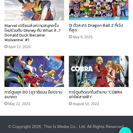
13 ตัวละคร Dragon Ball Z ที่เจ๋ง
Marvel เตรียมส่งความสนุกครั้ง
ที่สุด
ใหม่ร่วมกับ Disney กับ What if…?
Donald Duck Became
May 8, 2025
Wolverine’ #1
April 12, 2024
การ์ตูนยุค 80 | อุราชิแมน มือปราบ
การ์ตูนติดเรทในตำนาน “COBRA
อนาคต
เห่าไฟสายฟ้า”
May 22, 2024
August 10, 2022
© Copyright 2026, This Is Media Co., Ltd. All Rights Reserved.
B