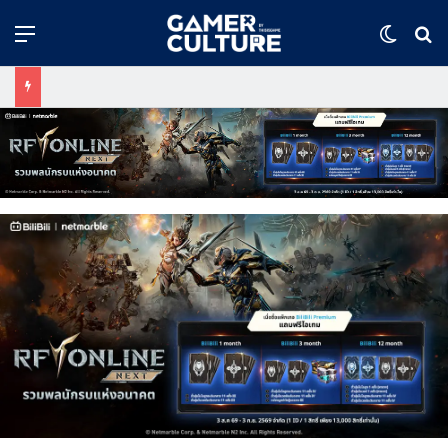
Menu
Switch
ค้