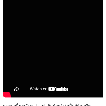
นอกจากนี้ทาง Crunchyroll ยืนยันแล้วว่าเป็นผู้ร่วมผลิต