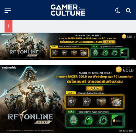
Menu
Switch
ค้