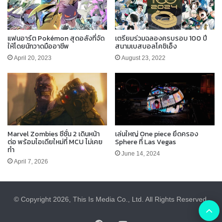
แฟนอาร์ต Pokémon สุดอลังที่จัด
เตรียมร่วมฉลองครบรอบ 100 ปี
ให้โดยนักวาดมืออาชีพ
สนามเบสบอลโคชิเอ็ง
April 20, 2023
August 23, 2022
Marvel Zombies ซีซั่น 2 เดินหน้า
เล่นใหญ่ One piece ยึดครอง
ต่อ พร้อมไอเดียใหม่ที่ MCU ไม่เคย
Sphere ที่ Las Vegas
ทำ
June 14, 2024
April 7, 2026
© Copyright 2026, This Is Media Co., Ltd. All Rights Reserved.
B