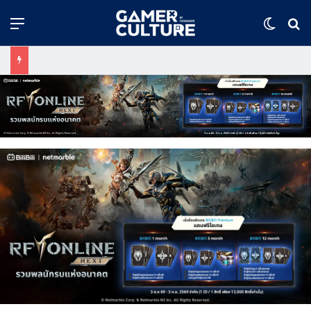
Menu
Switch
ค้