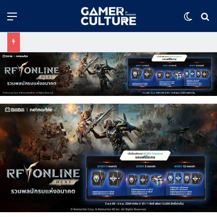
Menu
Switch
ค้