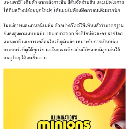
แฟนตาซี” เต็มตัว ฉากอลังการขึ้น สีสันจัดจ้านขึ้น และเปิดโอกาส
ให้ทีมสร้างปล่อยมุกใหม่ๆ ได้แบบไม่ต้องยึดกรอบเดิมมากนัก
ในแง่ภาพและงานอนิเมชัน ตัวอย่างก็โชว์ให้เห็นแล้วว่ามาตรฐาน
ยังคงสูงตามแบบฉบับ Illumination ทั้งดีไซน์ตัวละคร ฉากโลก
แฟนตาซี และการเคลื่อนไหวที่ดูมีพลัง เหมาะกับการเป็นหนัง
ครอบครัวที่ดูได้ทุกวัย แต่ในขณะเดียวกันก็ยังแอบมีลูกเล่นให้
คนดูโตๆ ได้อมยิ้มตาม