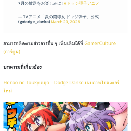
7月の放送をお楽しみに‼️
#ドッジ弾子アニメ
— TVアニメ「炎の闘球女 ドッジ弾子」公式
(@dodge_danko)
March 28, 2026
สามารถติดตามข่าวสารอื่น ๆ เพิ่มเติมได้ที่
GamerCulture
(การ์ตูน)
บทความที่เกี่ยวข้อง
Honoo no Toukyuujo – Dodge Danko เผยภาพโปสเตอร์
ใหม่