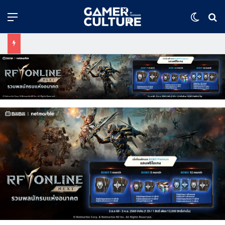
Menu
Switch
ค้