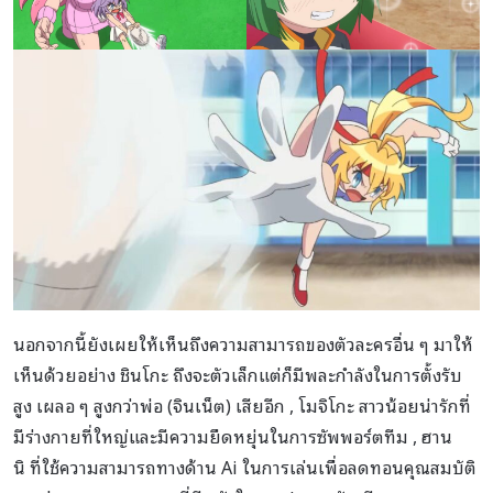
นอกจากนี้ยังเผยให้เห็นถึงความสามารถของตัวละครอื่น ๆ มาให้
เห็นด้วยอย่าง ชินโกะ ถึงจะตัวเล็กแต่ก็มีพละกำลังในการตั้งรับ
สูง เผลอ ๆ สูงกว่าพ่อ (จินเน็ต) เสียอีก , โมจิโกะ สาวน้อยน่ารักที่
มีร่างกายที่ใหญ่และมีความยืดหยุ่นในการซัพพอร์ตทีม , ฮาน
นิ ที่ใช้ความสามารถทางด้าน Ai ในการเล่นเพื่อลดทอนคุณสมบัติ