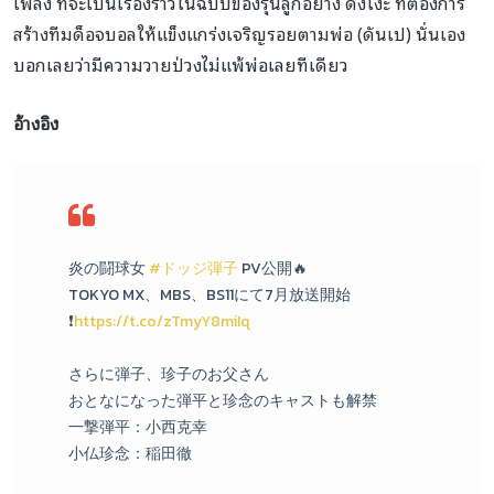
เพลิง ที่จะเป็นเรื่องราวในฉบับของรุ่นลูกอย่าง ดังโงะ ที่ต้องการ
สร้างทีมด็อจบอลให้แข็งแกร่งเจริญรอยตามพ่อ (ดันเป) นั่นเอง
บอกเลยว่ามีความวายป่วงไม่แพ้พ่อเลยทีเดียว
อ้างอิง
炎の闘球女
#ドッジ弾子
PV公開🔥
TOKYO MX、MBS、BS11にて7月放送開始
❗️
https://t.co/zTmyY8miIq
さらに弾子、珍子のお父さん
おとなになった弾平と珍念のキャストも解禁
一撃弾平：小西克幸
小仏珍念：稲田徹