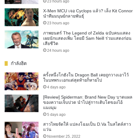
23 hours ago
X-Men MCU เจอ Cyclops แล้ว? เล็ง Kit Connor
นำทีมมนุษย์กลายพันธุ์
23 hours ago
ภาพยนตร์ The Legend of Zelda ฉบับคนแสดง
เผยนักแสดงเพิ่ม โดยมี Sam Neill ร่วมแสดงก่อน
เสียชีวิต
24 hours ago
กำลังฮิต
ครั้งหนึ่งโกฮังใน Dragon Ball เคยถูกวางเอาไว้
ในบทพระเอกแต่สุดท้ายก็หายไป
4 days ago
[Review] Spiderman: Brand New Day บาดแผล
ของความเจ็บปวด นำไปสู่การเติบโตของไอ้
แมงมุม
5 days ago
สาวไทยจัดให้ แปลงโฉมเป็น D.Va ในสไตล์สาว
แว่น
November 25, 2022