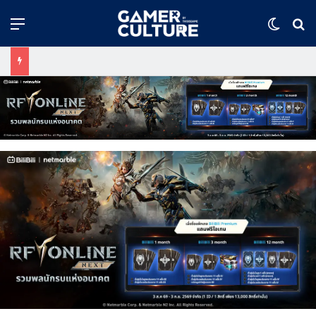
Menu
Switch
ค้