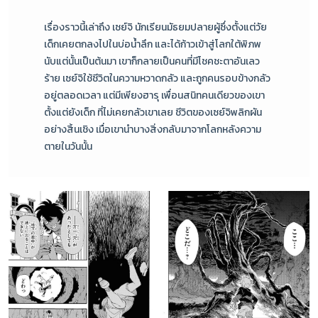
เรื่องราวนี้เล่าถึง เซย์จิ นักเรียนมัธยมปลายผู้ซึ่งตั้งแต่วัย
เด็กเคยตกลงไปในบ่อน้ำลึก และได้ก้าวเข้าสู่โลกใต้พิภพ
นับแต่นั้นเป็นต้นมา เขาก็กลายเป็นคนที่มีโชคชะตาอันเลว
ร้าย เซย์จิใช้ชีวิตในความหวาดกลัว และถูกคนรอบข้างกลัว
อยู่ตลอดเวลา แต่มีเพียงฮารุ เพื่อนสนิทคนเดียวของเขา
ตั้งแต่ยังเด็ก ที่ไม่เคยกลัวเขาเลย ชีวิตของเซย์จิพลิกผัน
อย่างสิ้นเชิง เมื่อเขานำบางสิ่งกลับมาจากโลกหลังความ
ตายในวันนั้น