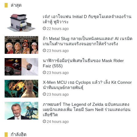
ล่าสุด
เจ๋ง! เอาใจแฟน Initial D กับชุดโมเดลจำลองร้าน
เต้าหู้ ฟูจิวาระ
22 hours ago
ถ้า Metal Slug กลายเป็นหนังคนแสดง! AI เนรมิต
เกมในตำนานสมจริงจนอยากให้สร้างจริง
23 hours ago
นาฬิกาข้อมือรุ่นพิเศษในธีมของ Mask Rider
Faiz (555)
23 hours ago
X-Men MCU เจอ Cyclops แล้ว? เล็ง Kit Connor
นำทีมมนุษย์กลายพันธุ์
23 hours ago
ภาพยนตร์ The Legend of Zelda ฉบับคนแสดง
เผยนักแสดงเพิ่ม โดยมี Sam Neill ร่วมแสดงก่อน
เสียชีวิต
24 hours ago
กำลังฮิต