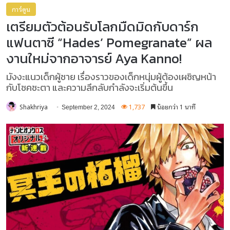
การ์ตูน
เตรียมตัวต้อนรับโลกมืดมิดกับดาร์ก
แฟนตาซี “Hades’ Pomegranate” ผล
งานใหม่จากอาจารย์ Aya Kanno!
มังงะแนวเด็กผู้ชาย เรื่องราวของเด็กหนุ่มผู้ต้องเผชิญหน้า
กับโชคชะตา และความลึกลับกำลังจะเริ่มต้นขึ้น
Shakhriya
1,737
น้อยกว่า 1 นาที
September 2, 2024