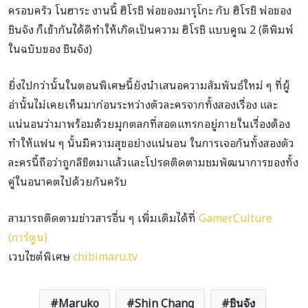
ครอบครัว โนฮาระ งานนี้ ฮิโรชิ พ่อของมารุโกะ กับ ฮิโรชิ พ่อของ
ชินจัง ก็เข้ากันได้ดีทำให้เกิดเป็นความ ฮิโรชิ แบบคูณ 2 (ตีพิมพ์
ในฉบับของ ชินจัง)
ยิ่งไปกว่านั้นในตอนพิเศษนี้ยังนำเสนอความสัมพันธ์ใหม่ ๆ ที่ผู้
อ่านั้นไม่เคยเห็นมาก่อนระหว่างตัวละครจากทั้งสองเรื่อง และ
แน่นอนว่ามาพร้อมด้วยมุกตลกที่สอดแทรกอยู่ภายในเรื่องต้อง
ทำให้แฟน ๆ นั้นมีความสุขอย่างแน่นอน ในการเจอกันทั้งสองตัว
ละครนี้ถือว่าถูกลิขิตมาแล้วและโปรดติดตามชมพัฒนาการของทั้ง
คู่ในอนาคตไปด้วยกันครับ
สามารถติดตามข่าวสารอื่น ๆ เพิ่มเติมได้ที่
GamerCulture
(การ์ตูน)
เวบไซต์พิเศษ
chibimaru.tv
Maruko
Shin Chang
ชินจัง