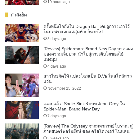
19 hours ago
กำลังฮิต
ครั้งหนึ่งโกฮังใน Dragon Ball เคยถูกวางเอาไว้
ในบทพระเอกแต่สุดท้ายก็หายไป
3 days ago
[Review] Spiderman: Brand New Day บาดแผล
ของความเจ็บปวด นำไปสู่การเติบโตของไอ้
แมงมุม
4 days ago
สาวไทยจัดให้ แปลงโฉมเป็น D.Va ในสไตล์สาว
แว่น
November 25, 2022
เฉลยแล้ว! Sadie Sink รับบท Jean Grey ใน
Spider-Man: Brand New Day
7 days ago
[Review] The Odyssey จากมหากาพย์โบราณ สู่
ภาพยนตร์ฟอร์มยักษ์ ของ คริสโตเฟอร์ โนแลน
3 weeks ago