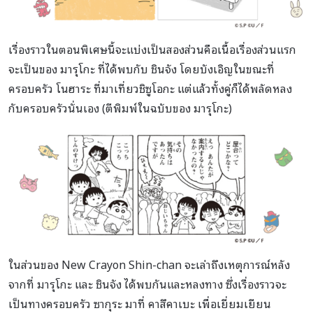
เรื่องราวในตอนพิเศษนี้จะแบ่งเป็นสองส่วนคือเนื้อเรื่องส่วนแรก
จะเป็นของ มารุโกะ ที่ได้พบกับ ชินจัง โดยบังเอิญในขณะที่
ครอบครัว โนฮาระ ที่มาเที่ยวชิซูโอกะ แต่แล้วทั้งคู่ก็ได้พลัดหลง
กับครอบครัวนั่นเอง (ตีพิมพ์ในฉบับของ มารุโกะ)
ในส่วนของ New Crayon Shin-chan จะเล่าถึงเหตุการณ์หลัง
จากที่ มารุโกะ และ ชินจัง ได้พบกันและหลงทาง ซึ่งเรื่องราวจะ
เป็นทางครอบครัว ซากุระ มาที่ คาสึคาเบะ เพื่อเยี่ยมเยียน