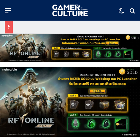
Menu
Switch
ค้